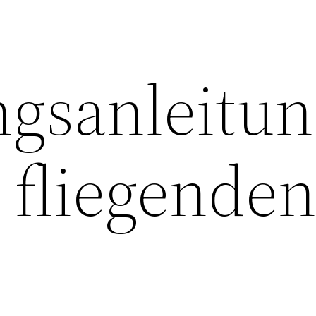
gsanleitun
 fliegende