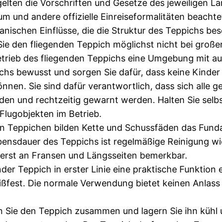
lten die Vorschriften und Gesetze des jeweiligen Lan
um und andere offizielle Einreiseformalitäten beach
ischen Einflüsse, die die Struktur des Teppichs besc
ie den fliegenden Teppich möglichst nicht bei großer 
rieb des fliegenden Teppichs eine Umgebung mit ausr
ichs bewusst und sorgen Sie dafür, dass keine Kinde
nnen. Sie sind dafür verantwortlich, dass sich all
den und rechtzeitig gewarnt werden. Halten Sie selb
lugobjekten im Betrieb.
en Teppichen bilden Kette und Schussfäden das Fund
 Lebensdauer des Teppichs ist regelmäßige Reinigung w
zuerst an Fransen und Längsseiten bemerkbar.
er Teppich in erster Linie eine praktische Funktion er
ßfest. Die normale Verwendung bietet keinen Anlass 
Sie den Teppich zusammen und lagern Sie ihn kühl un